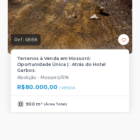
Ref.:
6888
Terrenos à Venda em Mossoró:
Oportunidade Única | : Atrás do Hotel
Garbos.
Abolição - Mossoró/RN
R$80.000,00
/ 
VENDA
900 m²
(
Área Total
)