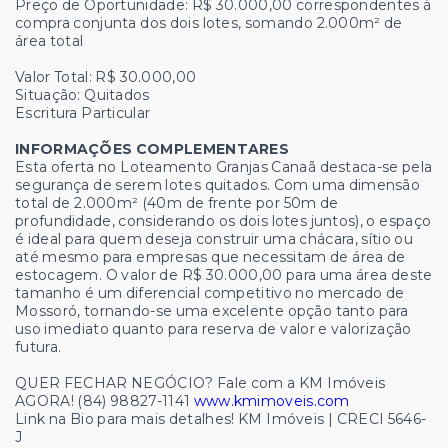
Preço de Oportunidade: R$ 30.000,00 correspondentes à
compra conjunta dos dois lotes, somando 2.000m² de
área total
Valor Total: R$ 30.000,00
Situação: Quitados
Escritura Particular
INFORMAÇÕES COMPLEMENTARES
Esta oferta no Loteamento Granjas Canaã destaca-se pela
segurança de serem lotes quitados. Com uma dimensão
total de 2.000m² (40m de frente por 50m de
profundidade, considerando os dois lotes juntos), o espaço
é ideal para quem deseja construir uma chácara, sítio ou
até mesmo para empresas que necessitam de área de
estocagem. O valor de R$ 30.000,00 para uma área deste
tamanho é um diferencial competitivo no mercado de
Mossoró, tornando-se uma excelente opção tanto para
uso imediato quanto para reserva de valor e valorização
futura.
QUER FECHAR NEGÓCIO? Fale com a KM Imóveis
AGORA! (84) 98827-1141
www.kmimoveis.com
Link na Bio para mais detalhes! KM Imóveis | CRECI 5646-
J