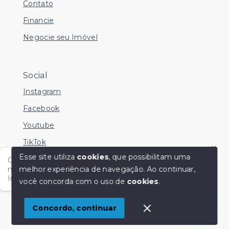
Contato
Financie
Negocie seu Imóvel
Social
Instagram
Facebook
Youtube
TikTok
Esse site utiliza
cookies
, que possibilitam uma
Olá me chamo Kamila e estou disponível nesse
melhor experiência de navegação.
Ao continuar,
momento para esclarecer dúvidas no Whatsapp.
Independente do horário é só chamar!
você concorda com o uso de
cookies
.
© Copyright 2026 - KM Imóveis - Todos os direitos
reservados
1
Concordo, continuar
SITE PARA IMOBILIARIA