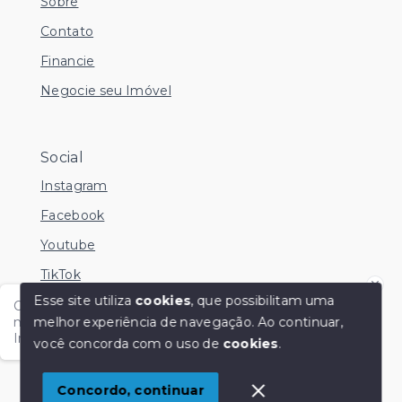
Sobre
Contato
Financie
Negocie seu Imóvel
Social
Instagram
Facebook
Youtube
TikTok
Esse site utiliza
cookies
, que possibilitam uma
Olá me chamo Kamila e estou disponível nesse
melhor experiência de navegação.
Ao continuar,
momento para esclarecer dúvidas no Whatsapp.
Independente do horário é só chamar!
você concorda com o uso de
cookies
.
© Copyright 2026 - KM Imóveis - Todos os direitos
reservados
1
Concordo, continuar
SITE PARA IMOBILIARIA